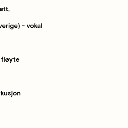
ett,
erige) - vokal
fløyte
rkusjon