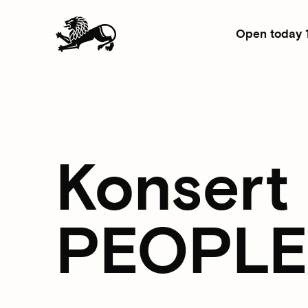
Open today 
Konsert
PEOPLE