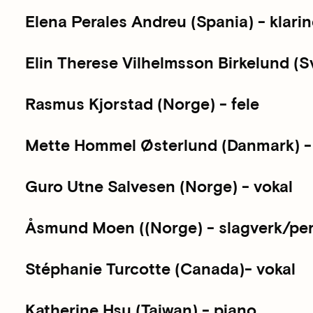
Elena Perales Andreu (Spania) - klarin
Elin Therese Vilhelmsson Birkelund (Sv
Rasmus Kjorstad (Norge) - fele
Mette Hommel Østerlund (Danmark) - 
Guro Utne Salvesen (Norge) - vokal
Åsmund Moen ((Norge) - slagverk/pe
Stéphanie Turcotte (Canada)- vokal
Katherine Hsu (Taiwan) - piano