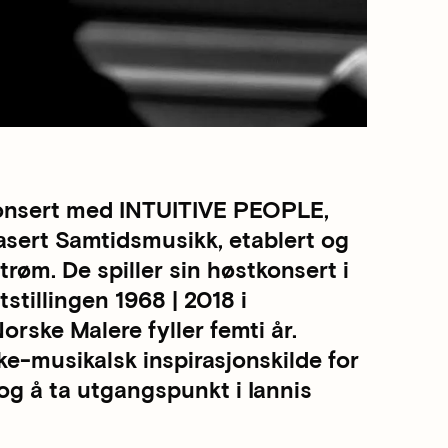
Konsert med INTUITIVE PEOPLE,
asert Samtidsmusikk, etablert og
trøm. De spiller sin høstkonsert i
stillingen 1968 | 2018 i
rske Malere fyller femti år.
e-musikalsk inspirasjonskilde for
og å ta utgangspunkt i Iannis