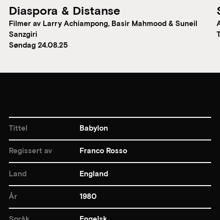
Diaspora & Distanse
Filmer av Larry Achiampong, Basir Mahmood & Suneil
Sanzgiri
Søndag 24.08.25
Tittel
Babylon
Regissert av
Franco Rosso
Land
England
År
1980
Språk
Engelsk