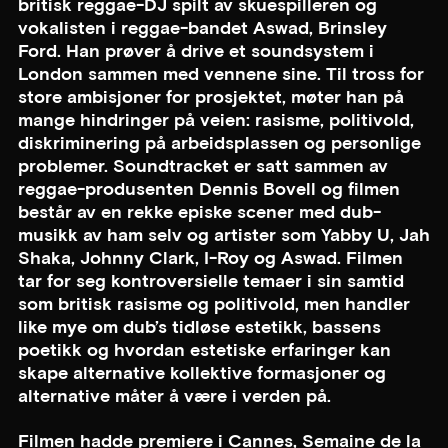
britisk reggae-DJ spilt av skuespilleren og
vokalisten i reggae-bandet Aswad, Brinsley
Ford. Han prøver å drive et soundsystem i
London sammen med vennene sine. Til tross for
store ambisjoner for prosjektet, møter han på
mange hindringer på veien: rasisme, politivold,
diskriminering på arbeidsplassen og personlige
problemer. Soundtracket er satt sammen av
reggae-produsenten Dennis Bovell og filmen
består av en rekke episke scener med dub-
musikk av ham selv og artister som Yabby U, Jah
Shaka, Johnny Clark, I-Roy og Aswad. Filmen
tar for seg kontroversielle temaer i sin samtid
som britisk rasisme og politivold, men handler
like mye om dub’s tidløse estetikk, bassens
poetikk og hvordan estetiske erfaringer kan
skape alternative kollektive formasjoner og
alternative måter å være i verden på.
Filmen hadde premiere i Cannes, Semaine de la