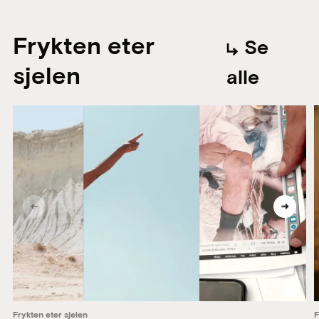
Frykten eter
Se
sjelen
alle
Frykten eter sjelen
F