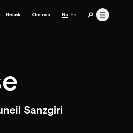
Besøk
Om oss
No
En
se
neil Sanzgiri