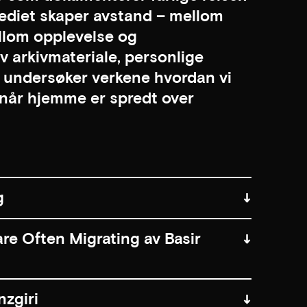
mediet skaper avstand – mellom
llom opplevelse og
 arkivmateriale, personlige
, undersøker verkene hvordan vi
når hjemme er spredt over
g
e Often Migrating av Basir
zgiri