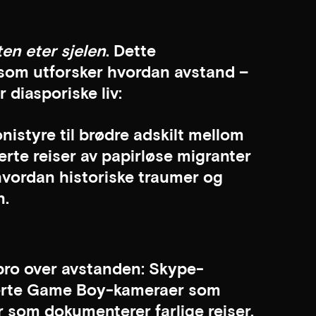
en eter sjelen
. Dette
som utforsker hvordan avstand –
 diasporiske liv:
onistyre til brødre adskilt mellom
rte reiser av papirløse migranter
 hvordan historiske traumer og
n.
 bro over avstanden: Skype-
serte Game Boy-kameraer som
r som dokumenterer farlige reiser.