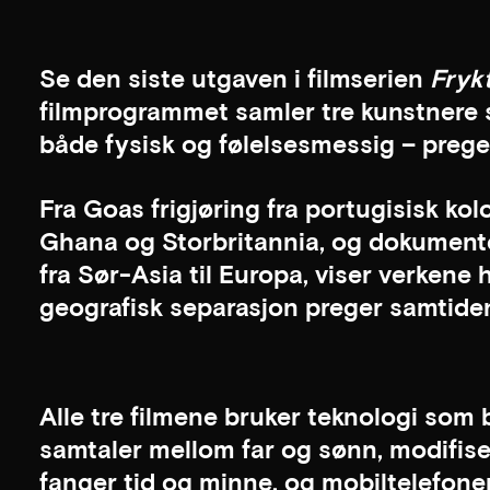
Se den siste utgaven i filmserien
Frykt
filmprogrammet samler tre kunstnere 
både fysisk og følelsesmessig – preger
Fra Goas frigjøring fra portugisisk kol
Ghana og Storbritannia, og dokumente
fra Sør-Asia til Europa, viser verkene
geografisk separasjon preger samtide
Alle tre filmene bruker teknologi som
samtaler mellom far og sønn, modifi
fanger tid og minne, og mobiltelefone