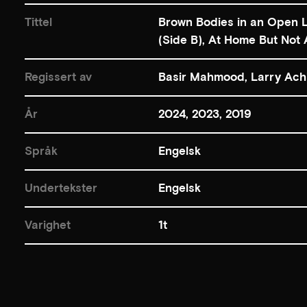
Tittel
Brown Bodies in an Open L
(Side B), At Home But Not
Regissert av
Basir Mahmood, Larry Achi
År
2024, 2023, 2019
Språk
Engelsk
Undertekster
Engelsk
Varighet
1t