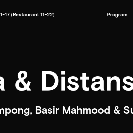
Program
11-17
(Restaurant 11-22)
a & Distan
mpong, Basir Mahmood & Su