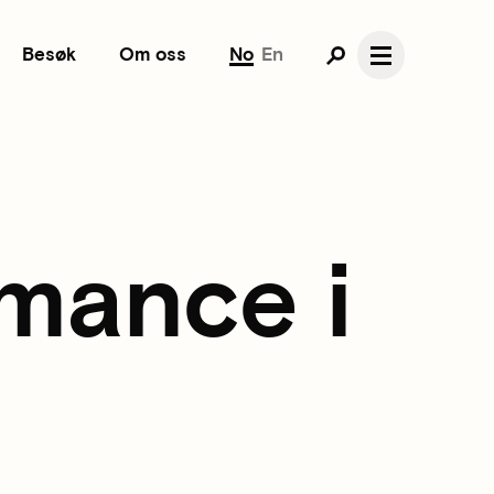
Besøk
Om oss
No
En
rmance i