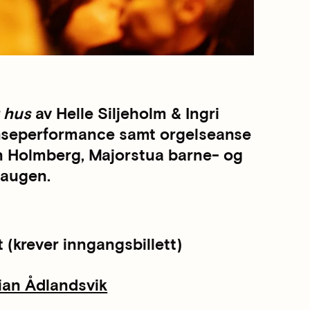
 hus
av Helle Siljeholm & Ingri
anseperformance samt orgelseanse
n Holmberg, Majorstua barne- og
haugen.
 (krever inngangsbillett)
ian Ådlandsvik