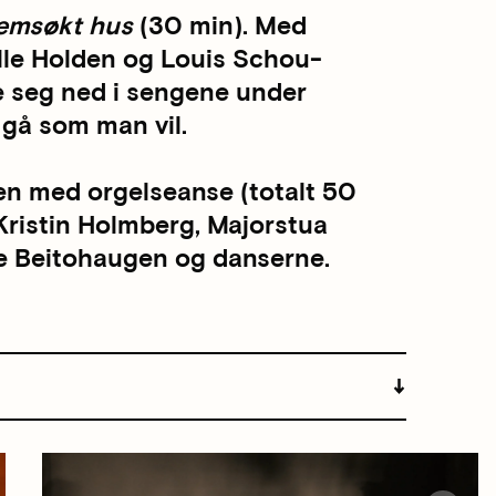
emsøkt hus
(30 min). Med
lle Holden og Louis Schou-
ge seg ned i sengene under
gå som man vil.
en med orgelseanse (totalt 50
Kristin Holmberg, Majorstua
re Beitohaugen og danserne.