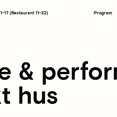
Program
11-17
(Restaurant 11-22)
e & perfo
t hus