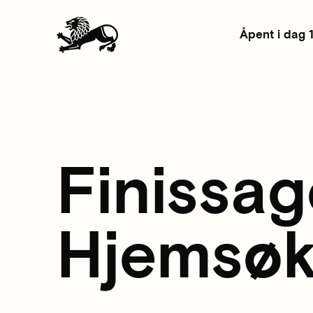
Åpent i dag 
Finissag
Hjemsøk