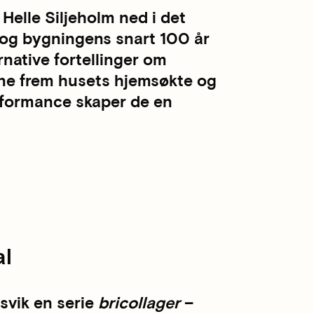
 Helle Siljeholm ned i det
s og bygningens snart 100 år
rnative fortellinger om
ane frem husets hjemsøkte og
rformance skaper de en
al
svik en serie
bricollager
–