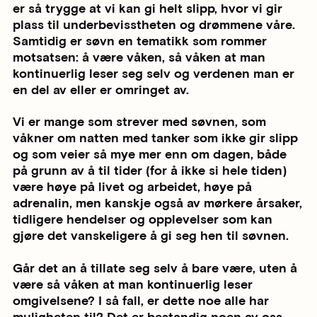
er så trygge at vi kan gi helt slipp, hvor vi gir
plass til underbevisstheten og drømmene våre.
Samtidig er søvn en tematikk som rommer
motsatsen: å være våken, så våken at man
kontinuerlig leser seg selv og verdenen man er
en del av eller er omringet av.
Vi er mange som strever med søvnen, som
våkner om natten med tanker som ikke gir slipp
og som veier så mye mer enn om dagen, både
på grunn av å til tider (for å ikke si hele tiden)
være høye på livet og arbeidet, høye på
adrenalin, men kanskje også av mørkere årsaker,
tidligere hendelser og opplevelser som kan
gjøre det vanskeligere å gi seg hen til søvnen.
Går det an å tillate seg selv å bare være, uten å
være så våken at man kontinuerlig leser
omgivelsene? I så fall, er dette noe alle har