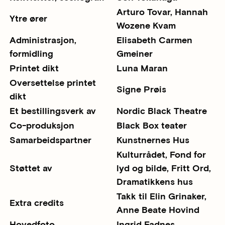
Arturo Tovar, Hannah
Ytre ører
Wozene Kvam
Administrasjon,
Elisabeth Carmen
formidling
Gmeiner
Printet dikt
Luna Maran
Oversettelse printet
Signe Prøis
dikt
Et bestillingsverk av
Nordic Black Theatre
Co-produksjon
Black Box teater
Samarbeidspartner
Kunstnernes Hus
Kulturrådet, Fond for
Støttet av
lyd og bilde, Fritt Ord,
Dramatikkens hus
Takk til Elin Grinaker,
Extra credits
Anne Beate Hovind
Hovedfoto
Ingrid Fadnes