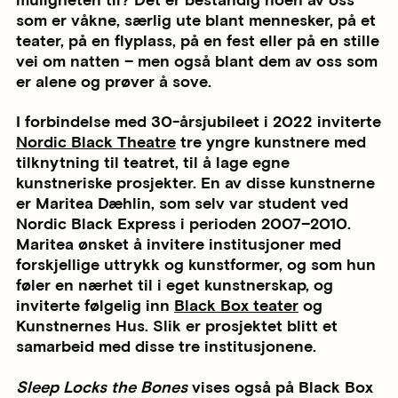
muligheten til? Det er bestandig noen av oss
som er våkne, særlig ute blant mennesker, på et
teater, på en flyplass, på en fest eller på en stille
vei om natten – men også blant dem av oss som
er alene og prøver å sove.
I forbindelse med 30-årsjubileet i 2022 inviterte
Nordic Black Theatre
tre yngre kunstnere med
tilknytning til teatret, til å lage egne
kunstneriske prosjekter. En av disse kunstnerne
er Maritea Dæhlin, som selv var student ved
Nordic Black Express i perioden 2007–2010.
Maritea ønsket å invitere institusjoner med
forskjellige uttrykk og kunstformer, og som hun
føler en nærhet til i eget kunstnerskap, og
inviterte følgelig inn
Black Box teater
og
Kunstnernes Hus. Slik er prosjektet blitt et
samarbeid med disse tre institusjonene.
Sleep Locks the Bones
vises også på Black Box