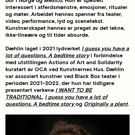
bor i Norge og Mexico. Hun er spesielt
interessert i atferdsmønstre, emosjoner, ritualer
og møter. Arbeidet hennes spenner fra teater,
video, performance, lyd og scenetekst.
Kunstnerskapet hennes er preget av det lekne,
ikke-lineære og til tider absurde.
Dæhlin laget i 2021 lydverket
I guess you have a
lot of questions. A bedtime story
i forbindelse
med utstillingen Actions of Art and Solidarity
kuratert av OCA ved Kunstnernes Hus. Dæhlin
var assosiert kunstner ved Black Box teater i
perioden 2021–2022, der hun har tidligere
presentert verkene
I WANT TO BE
TRADITIONAL
,
I guess you have a lot of
questions. A bedtime story
og
Originally a plant
.