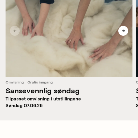
Omvisning
Gratis inngang
O
Sansevennlig søndag
Tilpasset omvisning i utstillingene
T
Søndag 07.06.26