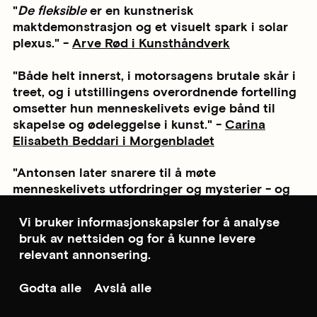
"
De fleksible
er en kunstnerisk
maktdemonstrasjon og et visuelt spark i solar
plexus." -
Arve Rød i Kunsthåndverk
"Både helt innerst, i motorsagens brutale skår i
treet, og i utstillingens overordnende fortelling
omsetter hun menneskelivets evige bånd til
skapelse og ødeleggelse i kunst." -
Carina
Elisabeth Beddari i Morgenbladet
"Antonsen later snarere til å møte
menneskelivets utfordringer og mysterier - og
spørsmålene om dets plass i lengre historiske
forløp og en større verden - med et åpent,
Vi bruker informasjonskapsler for å analyse
undrende sinn." -
Kåre Bulie i Klassekampen
bruk av nettsiden og for å kunne levere
relevant annonsering.
"Gunvor Nervold Antonsen henter frem de
menneskelige konsekvensene av et
Godta alle
Avslå alle
produksjonskrav uten unntak - med motorsag."