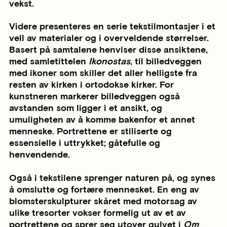
vekst.
Videre presenteres en serie tekstilmontasjer i et
vell av materialer og i overveldende størrelser.
Basert på samtalene henviser disse ansiktene,
med samletittelen
Ikonostas
, til billedveggen
med ikoner som skiller det aller helligste fra
resten av kirken i ortodokse kirker. For
kunstneren markerer billedveggen også
avstanden som ligger i et ansikt, og
umuligheten av å komme bakenfor et annet
menneske. Portrettene er stiliserte og
essensielle i uttrykket; gåtefulle og
henvendende.
Også i tekstilene sprenger naturen på, og synes
å omslutte og fortære mennesket. En eng av
blomsterskulpturer skåret med motorsag av
ulike tresorter vokser formelig ut av et av
portrettene og sprer seg utover gulvet i
Om