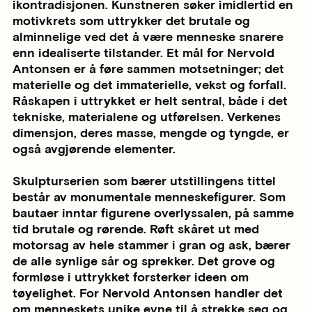
ikontradisjonen. Kunstneren søker imidlertid en
motivkrets som uttrykker det brutale og
alminnelige ved det å være menneske snarere
enn idealiserte tilstander. Et mål for Nervold
Antonsen er å føre sammen motsetninger; det
materielle og det immaterielle, vekst og forfall.
Råskapen i uttrykket er helt sentral, både i det
tekniske, materialene og utførelsen. Verkenes
dimensjon, deres masse, mengde og tyngde, er
også avgjørende elementer.
Skulpturserien som bærer utstillingens tittel
består av monumentale menneskefigurer. Som
bautaer inntar figurene overlyssalen, på samme
tid brutale og rørende. Røft skåret ut med
motorsag av hele stammer i gran og ask, bærer
de alle synlige sår og sprekker. Det grove og
formløse i uttrykket forsterker ideen om
tøyelighet. For Nervold Antonsen handler det
om menneskets unike evne til å strekke seg og