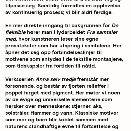
tilpasse seg. Samtidig formidles en opplevelse
av kontinuerlig prosess; vi blir aldri ferdige.
En mer direkte inngang til bakgrunnen for
De
fleksible
hører man i lydarbeidet
Fra samtaler
med,
hvor kunstneren leser sine egne
prosatekster som har utspring i samtalene. Her
åpner det seg opp forbindelseslinjer til
motivene som antydes i de tekstile montasjene,
som tidskapsler fra fortiden til nåtid.
Verksserien
Anna selv tredje
fremstår mer
forsonende, og består av fjorten relieffer i
poppel farget med pigment. Her møter vi noen
av de evige og universelle elementene som
hersker over menneskene; stjerner, aks,
solstråler, flammer og vann. Klassiske motiver
som mor og barn blir koblet sammen med
naturens standhaftige evne til fortsettelse og