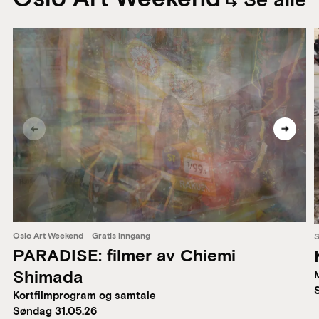
Se alle
Oslo Art Weekend
Gratis inngang
S
PARADISE: filmer av Chiemi
Shimada
Kortfilmprogram og samtale
Søndag 31.05.26