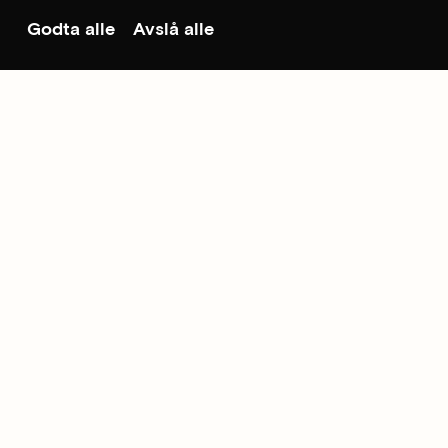
Godta alle
Avslå alle
Til toppen
Besøk & kontakt