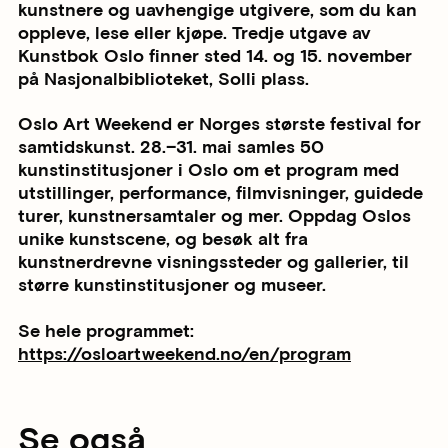
kunstnere og uavhengige utgivere, som du kan
oppleve, lese eller kjøpe. ​​​​‌‍​‍​‍‌‍‌​‍‌‍‍‌‌‍‌‌‍‍‌‌‍‍​‍​‍​‍‍​‍​‍‌​‌‍​‌‌‍‍‌‍‍‌‌‌​‌‍‌​‍‍‌‍‍‌‌‍​‍​‍​‍​​‍​‍‌‍‍​‌​‍‌‍‌‌‌‍‌‍​‍​‍​‍‍​‍​‍‌‍‍​‌‌​‌‌​‌​​‌​​‍‍​‍​‍‌‍‌​‌‍​‌‍‌‍​‌‌​‍‌‌​‌‌‌‍‌‌‌‍‌‌‌‍‍‌‍‌‌‌‍‍‌‍‌​​‍‍‌​‌‍​‌‌‍‍‌‍‍‌‌‌​‌‍‌​‍‍‌​‌‌​‌‌‌‌‍‌​‌‍‍‌‌‍​‍‌‍‍‌‌‍‍‌‌​‌‍‌‌‌‍‍‌‌​​‍‌‍‌‌‌‍‌​‌‍‍‌‌‌​​‍‌‍‌‌‍‌‍‌​‌‍‌‌​‌‌​​‌​‍‌‍‌‌‌​‌‍‌‌‌‍‍‌‌​‌‍​‌‌‌​‌‍‍‌‌‍‌‍‍​‍‌‍‍‌‌‍‌​​‌‌‍​‍​‌​​‍‌‌‍​‌‌‍​‌‍​‍​‍​​‍​​‍‌​​‌​‌​​​‌‍‌‍​‍‌​‌​‌‍‌‌​‌‌‌‍‌‌​‍‌‌‍​‌‌‍​‌‍​‍​‍‌​‍‌​‌‌​‌​‌‍‌​‌‍‌​‌‍‌‍‌‍‌‍‌‍​‌​‌​​​‌​​‌​​‌‍‌‌​‍‌‌​‌‍‌‌​​‌‍‌‌​‌‌‍‌‌‌‍​‌‍‍​‌‍‍‌‌‍​‍‌‍‍‌‌‌​‌‍‍‌‌‍‌‍‍​‍‌​​‌‍​‌‌‌​‌‍‍​​‌‌‍​‌‍‌‍‍‌‌​‌‍‌‌‌‍‍‌‌​‌​​‍‌‍​‌‍‌‍​‌‍‍‌​​‍‌‌​‌‌‌​​‍‌‌‌‍‍‌‍‌‌‌‍‌​‍‌‌​​‌​‌​​‍‌‌​​‌​‌​​‍‌‌​​‍​​‍​​‍‌‍​​​‌​‌‌‌‍‌​‌‍‌‌​​‌‍‌​​‌‍​‍‌‌‍​‌​​‍​‍‌‌​​‍​​‍​‍‌‌​‌‌‌​‌​​‍‍‌‍​‌‍‌‍‍‌‌​‌‍‌‌‌‍‍‌‌​​‍‌‌​‌‌‌​​‍‌‌‌‍‍‌‍‌‌‌‍‌​‍‌‌​​‌​‌​​‍‌‌​​‌​‌​​‍‌‌​​‍​​‍​​‌‍‌​‌‍​‍‌‍​‌‍‌‌‌‍‌‌​​‍​​‌​​​​‌​​‌‍​​‍​‍‌‌​​‍​​‍​‍‌‌​‌‌‌​‌​​‍‍‌‍​‌‍‍​‌‍‍‌‌‍​‌‍‌​‌​‍‌‍‌‌‌‍‍​‍‌‌​‌‌‌​​‍‌‌‌‍‍‌‍‌‌‌‍‌​‍‌‌​​‌​‌​​‍‌‌​​‌​‌​​‍‌‌​​‍​​‍​​​​​‌‌‍​‌‍​‌‍‌‌‌‍​‍​‍‌‌‍‌‌​‍‌​‌‌‍‌​‌‍‌‌​‍‌‌​​‍​​‍​‍‌‌​‌‌‌​‌​​‍‍‌‌​‌‍‌‌‌‍​‌‌​​‌‍​‍‌‍​‌‌​‌‍‌‌‌‌‌‌‌​‍‌‍​​‌‌‍‍​‌‌​‌‌​‌​​‌​​‍‌‌​​‌​​‌​‍‌‌​​‍‌​‌‍​‍‌‌​​‍‌​‌‍‌‍‌​‌‍​‌‍‌‍​‌‌​‍‌‌​‌‌‌‍‌‌‌‍‌‌‌‍‍‌‍‌‌‌‍‍‌‍‌​​‍‍‌​‌‍​‌‌‍‍‌‍‍‌‌‌​‌‍‌​‍‍‌​‌‌​‌‌‌‌‍‌​‌‍‍‌‌‍​‍‌‍‌‍‍‌‌‍‌​​‌‌‍​‍​‌​​‍‌‌‍​‌‌‍​‌‍​‍​‍​​‍​​‍‌​​‌​‌​​​‌‍‌‍​‍‌​‌​‌‍‌‌​‌‌‌‍‌‌​‍‌‌‍​‌‌‍​‌‍​‍​‍‌​‍‌​‌‌​‌​‌‍‌​‌‍‌​‌‍‌‍‌‍‌‍‌‍​‌​‌​​​‌​​‌​​‌‍‌‌​‍‌‍‌‌​‌‍‌‌​​‌‍‌‌​‌‌‍‌‌‌‍​‌‍‍​‌‍‍‌‌‍​‍‌‍‍‌‌‌​‌‍‍‌‌‍‌‍‍​‍‌‍‌​​‌‍​‌‌‌​‌‍‍​​‌‌‍​‌‍‌‍‍‌‌​‌‍‌‌‌‍‍‌‌​‌​​‍‌‍​‌‍‌‍​‌‍‍‌​​‍‌‌​‌‌‌​​‍‌‌‌‍‍‌‍‌‌‌‍‌​‍‌‌​​‌​‌​​‍‌‌​​‌​‌​​‍‌‌​​‍​​‍​​‍‌‍​​​‌​‌‌‌‍‌​‌‍‌‌​​‌‍‌​​‌‍​‍‌‌‍​‌​​‍​‍‌‌​​‍​​‍​‍‌‌​‌‌‌​‌​​‍‍‌‍​‌‍‌‍‍‌‌​‌‍‌‌‌‍‍‌‌​​‍‌‌​‌‌‌​​‍‌‌‌‍‍‌‍‌‌‌‍‌​‍‌‌​​‌​‌​​‍‌‌​​‌​‌​​‍‌‌​​‍​​‍​​‌‍‌​‌‍​‍‌‍​‌‍‌‌‌‍‌‌​​‍​​‌​​​​‌​​‌‍​​‍​‍‌‌​​‍​​‍​‍‌‌​‌‌‌​‌​​‍‍‌‍​‌‍‍​‌‍‍‌‌‍​‌‍‌​‌​‍‌‍‌‌‌‍‍​‍‌‌​‌‌‌​​‍‌‌‌‍‍‌‍‌‌‌‍‌​‍‌‌​​‌​‌​​‍‌‌​​‌​‌​​‍‌‌​​‍​​‍​​​​​‌‌‍​‌‍​‌‍‌‌‌‍​‍​‍‌‌‍‌‌​‍‌​‌‌‍‌​‌‍‌‌​‍‌‌​​‍​​‍​‍‌‌​‌‌‌​‌​​‍‍‌‌​‌‍‌‌‌‍​‌‌​​‍‌‍‌​​‌‍‌‌‌​‍‌​‌​​‌‍‌‌‌‍​‌‌​‌‍‍‌‌‌‍‌‍‌‌​‌‌​​‌‌‌‌‍​‍‌‍​‌‍‍‌‌​‌‍‍​‌‍‌‌Tredje utgave av
Kunstbok Oslo finner sted 14. og 15. november
på Nasjonalbiblioteket, Solli plass.​​​​‌‍​‍​‍‌‍‌​‍‌‍‍‌‌‍‌‌‍‍‌‌‍‍​‍​‍​‍‍​‍​‍‌​‌‍​‌‌‍‍‌‍‍‌‌‌​‌‍‌​‍‍‌‍‍‌‌‍​‍​‍​‍​​‍​‍‌‍‍​‌​‍‌‍‌‌‌‍‌‍​‍​‍​‍‍​‍​‍‌‍‍​‌‌​‌‌​‌​​‌​​‍‍​‍​‍‌‍‌​‌‍​‌‍‌‍​‌‌​‍‌‌​‌‌‌‍‌‌‌‍‌‌‌‍‍‌‍‌‌‌‍‍‌‍‌​​‍‍‌​‌‍​‌‌‍‍‌‍‍‌‌‌​‌‍‌​‍‍‌​‌‌​‌‌‌‌‍‌​‌‍‍‌‌‍​‍‌‍‍‌‌‍‍‌‌​‌‍‌‌‌‍‍‌‌​​‍‌‍‌‌‌‍‌​‌‍‍‌‌‌​​‍‌‍‌‌‍‌‍‌​‌‍‌‌​‌‌​​‌​‍‌‍‌‌‌​‌‍‌‌‌‍‍‌‌​‌‍​‌‌‌​‌‍‍‌‌‍‌‍‍​‍‌‍‍‌‌‍‌​​‌‌‍​‍​‌​​‍‌‌‍​‌‌‍​‌‍​‍​‍​​‍​​‍‌​​‌​‌​​​‌‍‌‍​‍‌​‌​‌‍‌‌​‌‌‌‍‌‌​‍‌‌‍​‌‌‍​‌‍​‍​‍‌​‍‌​‌‌​‌​‌‍‌​‌‍‌​‌‍‌‍‌‍‌‍‌‍​‌​‌​​​‌​​‌​​‌‍‌‌​‍‌‌​‌‍‌‌​​‌‍‌‌​‌‌‍‌‌‌‍​‌‍‍​‌‍‍‌‌‍​‍‌‍‍‌‌‌​‌‍‍‌‌‍‌‍‍​‍‌​​‌‍​‌‌‌​‌‍‍​​‌‌‍​‌‍‌‍‍‌‌​‌‍‌‌‌‍‍‌‌​‌​​‍‌‍​‌‍‌‍​‌‍‍‌​​‍‌‌​‌‌‌​​‍‌‌‌‍‍‌‍‌‌‌‍‌​‍‌‌​​‌​‌​​‍‌‌​​‌​‌​​‍‌‌​​‍​​‍​​‍‌‍​​​‌​‌‌‌‍‌​‌‍‌‌​​‌‍‌​​‌‍​‍‌‌‍​‌​​‍​‍‌‌​​‍​​‍​‍‌‌​‌‌‌​‌​​‍‍‌‍​‌‍‌‍‍‌‌​‌‍‌‌‌‍‍‌‌​​‍‌‌​‌‌‌​​‍‌‌‌‍‍‌‍‌‌‌‍‌​‍‌‌​​‌​‌​​‍‌‌​​‌​‌​​‍‌‌​​‍​​‍​‍​​​‌​‌‌‍‌‍‌‍‌‌​‌‌‌‍‌​​‌‌‌‍‌‌​‌‌​​‌​‌‌​‍‌‌​​‍​​‍​‍‌‌​‌‌‌​‌​​‍‍‌‍​‌‍‍​‌‍‍‌‌‍​‌‍‌​‌​‍‌‍‌‌‌‍‍​‍‌‌​‌‌‌​​‍‌‌‌‍‍‌‍‌‌‌‍‌​‍‌‌​​‌​‌​​‍‌‌​​‌​‌​​‍‌‌​​‍​​‍​​​​​‌‌‍​‌‍​‌‍‌‌‌‍​‍​‍‌‌‍‌‌​‍‌​‌‌‍‌​‌‍‌‌​‍‌‌​​‍​​‍​‍‌‌​‌‌‌​‌​​‍‍‌‌​‌‍‌‌‌‍​‌‌​​‌‍​‍‌‍​‌‌​‌‍‌‌‌‌‌‌‌​‍‌‍​​‌‌‍‍​‌‌​‌‌​‌​​‌​​‍‌‌​​‌​​‌​‍‌‌​​‍‌​‌‍​‍‌‌​​‍‌​‌‍‌‍‌​‌‍​‌‍‌‍​‌‌​‍‌‌​‌‌‌‍‌‌‌‍‌‌‌‍‍‌‍‌‌‌‍‍‌‍‌​​‍‍‌​‌‍​‌‌‍‍‌‍‍‌‌‌​‌‍‌​‍‍‌​‌‌​‌‌‌‌‍‌​‌‍‍‌‌‍​‍‌‍‌‍‍‌‌‍‌​​‌‌‍​‍​‌​​‍‌‌‍​‌‌‍​‌‍​‍​‍​​‍​​‍‌​​‌​‌​​​‌‍‌‍​‍‌​‌​‌‍‌‌​‌‌‌‍‌‌​‍‌‌‍​‌‌‍​‌‍​‍​‍‌​‍‌​‌‌​‌​‌‍‌​‌‍‌​‌‍‌‍‌‍‌‍‌‍​‌​‌​​​‌​​‌​​‌‍‌‌​‍‌‍‌‌​‌‍‌‌​​‌‍‌‌​‌‌‍‌‌‌‍​‌‍‍​‌‍‍‌‌‍​‍‌‍‍‌‌‌​‌‍‍‌‌‍‌‍‍​‍‌‍‌​​‌‍​‌‌‌​‌‍‍​​‌‌‍​‌‍‌‍‍‌‌​‌‍‌‌‌‍‍‌‌​‌​​‍‌‍​‌‍‌‍​‌‍‍‌​​‍‌‌​‌‌‌​​‍‌‌‌‍‍‌‍‌‌‌‍‌​‍‌‌​​‌​‌​​‍‌‌​​‌​‌​​‍‌‌​​‍​​‍​​‍‌‍​​​‌​‌‌‌‍‌​‌‍‌‌​​‌‍‌​​‌‍​‍‌‌‍​‌​​‍​‍‌‌​​‍​​‍​‍‌‌​‌‌‌​‌​​‍‍‌‍​‌‍‌‍‍‌‌​‌‍‌‌‌‍‍‌‌​​‍‌‌​‌‌‌​​‍‌‌‌‍‍‌‍‌‌‌‍‌​‍‌‌​​‌​‌​​‍‌‌​​‌​‌​​‍‌‌​​‍​​‍​‍​​​‌​‌‌‍‌‍‌‍‌‌​‌‌‌‍‌​​‌‌‌‍‌‌​‌‌​​‌​‌‌​‍‌‌​​‍​​‍​‍‌‌​‌‌‌​‌​​‍‍‌‍​‌‍‍​‌‍‍‌‌‍​‌‍‌​‌​‍‌‍‌‌‌‍‍​‍‌‌​‌‌‌​​‍‌‌‌‍‍‌‍‌‌‌‍‌​‍‌‌​​‌​‌​​‍‌‌​​‌​‌​​‍‌‌​​‍​​‍​​​​​‌‌‍​‌‍​‌‍‌‌‌‍​‍​‍‌‌‍‌‌​‍‌​‌‌‍‌​‌‍‌‌​‍‌‌​​‍​​‍​‍‌‌​‌‌‌​‌​​‍‍‌‌​‌‍‌‌‌‍​‌‌​​‍‌‍‌​​‌‍‌‌‌​‍‌​‌​​‌‍‌‌‌‍​‌‌​‌‍‍‌‌‌‍‌‍‌‌​‌‌​​‌‌‌‌‍​‍‌‍​‌‍‍‌‌​‌‍‍​‌‍‌‌‌‍‌​​‍​‍‌‌
Oslo Art Weekend er Norges største festival for
samtidskunst. 28.–31. mai samles 50
kunstinstitusjoner i Oslo om et program med
utstillinger, performance, filmvisninger, guidede
turer, kunstnersamtaler og mer. Oppdag Oslos
unike kunstscene, og besøk alt fra
kunstnerdrevne visningssteder og gallerier, til
større kunstinstitusjoner og museer.
Se hele programmet:
https://osloartweekend.no/en/program
Se også