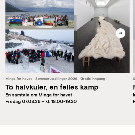
Minga for havet
Sommerutstillinger 2026
Gratis inngang
S
To halvkuler, en felles kamp
En samtale om Minga for havet
I
Fredag 07.08.26 – kl. 18:00-19:30
F