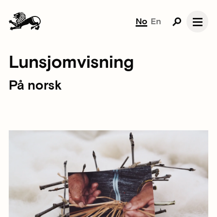
No
En
Lunsjomvisning
På norsk