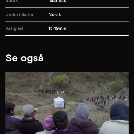
Språk
Islandsk
Undertekster
Norsk
Varighet
1t 49min
Se også