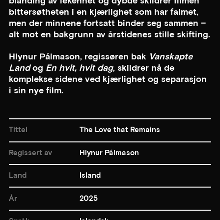
blanding av lekenhet og dybde skildrer filmen
bittersøtheten i en kjærlighet som har falmet,
men der minnene fortsatt binder seg sammen –
alt mot en bakgrunn av årstidenes stille skifting.
Hlynur Pálmason, regissøren bak
Vanskapte
Land
og
En hvit, hvit dag
, skildrer nå de
komplekse sidene ved kjærlighet og separasjon
i sin nye film.
Tittel
The Love that Remains
Regissert av
Hlynur Pálmason
Land
Island
År
2025