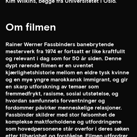
Kim Wilkins, begge fra Universitetet i Oslo.
Om filmen
Rainer Werner Fassbinders banebrytende
mesterverk fra 1974 er fortsatt er like kraftfullt
og relevant i dag som for 50 år siden. Denne
dypt rørende filmen er en uventet
kjærlighetshistorie mellom en eldre tysk kvinne
og en mye yngre marokkansk immigrant, og gir
en skarp utforskning av temaer som
fremmedfrykt, rasisme, sosial utstøtelse, og
hvordan samfunnets forventninger og
fordommer påvirker menneskelige relasjoner.
Fassbinder skildrer med stor følsomhet de
komplekse maktforholdene og utfordringene
som hovedpersonene står overfor i deres søken
etter tilhørighet og forståelse. Filmen utfordrer