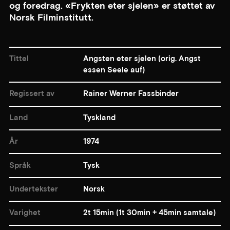
og foredrag. «Frykten eter sjelen» er støttet av
Norsk Filminstitutt.
Tittel
Angsten eter sjelen (orig. Angst
essen Seele auf)
Regissert av
Rainer Werner Fassbinder
Land
Tyskland
År
1974
Språk
Tysk
Undertekster
Norsk
Varighet
2t 15min (1t 30min + 45min samtale)