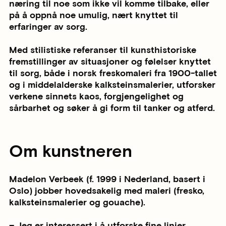
næring til noe som ikke vil komme tilbake, eller
på å oppnå noe umulig, nært knyttet til
erfaringer av sorg.
Med stilistiske referanser til kunsthistoriske
fremstillinger av situasjoner og følelser knyttet
til sorg, både i norsk freskomaleri fra 1900-tallet
og i middelalderske kalksteinsmalerier, utforsker
verkene sinnets kaos, forgjengelighet og
sårbarhet og søker å gi form til tanker og atferd.
Om kunstneren
Madelon Verbeek (f. 1999 i Nederland, basert i
Oslo) jobber hovedsakelig med maleri (fresko,
kalksteinsmalerier og gouache).
– Jeg er interessert i å utforske fine linjer