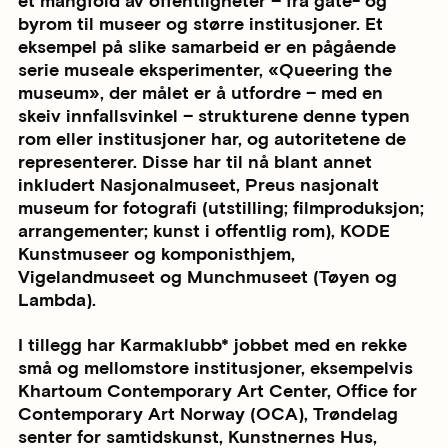
et mangfold av offentligheter – fra gate- og
byrom til museer og større institusjoner. Et
eksempel på slike samarbeid er en pågående
serie museale eksperimenter, «Queering the
museum», der målet er å utfordre – med en
skeiv innfallsvinkel – strukturene denne typen
rom eller institusjoner har, og autoritetene de
representerer. Disse har til nå blant annet
inkludert Nasjonalmuseet, Preus nasjonalt
museum for fotografi (utstilling; filmproduksjon;
arrangementer; kunst i offentlig rom), KODE
Kunstmuseer og komponisthjem,
Vigelandmuseet og Munchmuseet (Tøyen og
Lambda).
I tillegg har Karmaklubb* jobbet med en rekke
små og mellomstore institusjoner, eksempelvis
Khartoum Contemporary Art Center, Office for
Contemporary Art Norway (OCA), Trøndelag
senter for samtidskunst, Kunstnernes Hus,