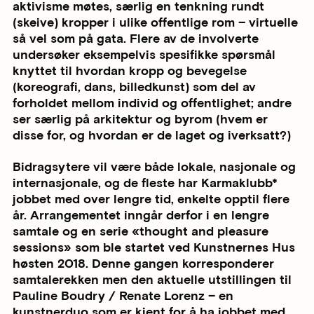
aktivisme møtes, særlig en tenkning rundt
(skeive) kropper i ulike offentlige rom – virtuelle
så vel som på gata. Flere av de involverte
undersøker eksempelvis spesifikke spørsmål
knyttet til hvordan kropp og bevegelse
(koreografi, dans, billedkunst) som del av
forholdet mellom individ og offentlighet; andre
ser særlig på arkitektur og byrom (hvem er
disse for, og hvordan er de laget og iverksatt?)
Bidragsytere vil være både lokale, nasjonale og
internasjonale, og de fleste har Karmaklubb*
jobbet med over lengre tid, enkelte opptil flere
år. Arrangementet inngår derfor i en lengre
samtale og en serie «thought and pleasure
sessions» som ble startet ved Kunstnernes Hus
høsten 2018. Denne gangen korresponderer
samtalerekken men den aktuelle utstillingen til
Pauline Boudry / Renate Lorenz – en
kunstnerduo som er kjent for å ha jobbet med