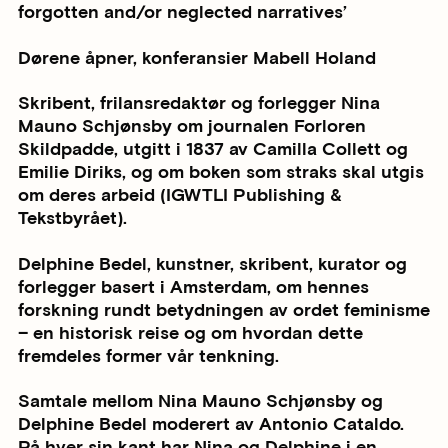
forgotten and/or neglected narratives’
Dørene åpner, konferansier Mabell Holand
Skribent, frilansredaktør og forlegger Nina
Mauno Schjønsby om journalen Forloren
Skildpadde, utgitt i 1837 av Camilla Collett og
Emilie Diriks, og om boken som straks skal utgis
om deres arbeid (IGWTLI Publishing &
Tekstbyrået).
Delphine Bedel, kunstner, skribent, kurator og
forlegger basert i Amsterdam, om hennes
forskning rundt betydningen av ordet feminisme
– en historisk reise og om hvordan dette
fremdeles former vår tenkning.
Samtale mellom Nina Mauno Schjønsby og
Delphine Bedel moderert av Antonio Cataldo.
På hver sin kant har Nina og Delphine i en