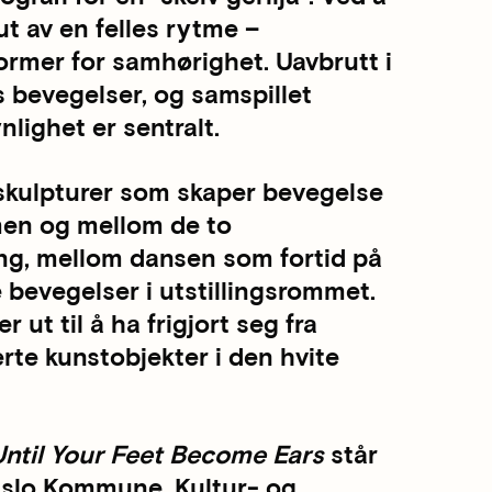
t av en felles rytme –
ormer for samhørighet. Uavbrutt i
 bevegelser, og samspillet
lighet er sentralt.
 skulpturer som skaper bevegelse
men og mellom de to
ting, mellom dansen som fortid på
bevegelser i utstillingsrommet.
 ut til å ha frigjort seg fra
rte kunstobjekter i den hvite
 Until Your Feet Become Ears
står
 Oslo Kommune, Kultur- og