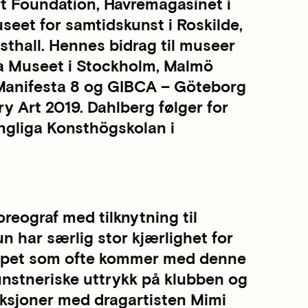
t Foundation, Havremagasinet i
seet for samtidskunst i Roskilde,
thall. Hennes bidrag til museer
na Museet i Stockholm, Malmö
Manifesta 8 og GIBCA – Göteborg
y Art 2019. Dahlberg følger for
gliga Konsthögskolan i
reograf med tilknytning til
un har særlig stor kjærlighet for
kapet som ofte kommer med denne
 kunstneriske uttrykk på klubben og
oduksjoner med dragartisten Mimi