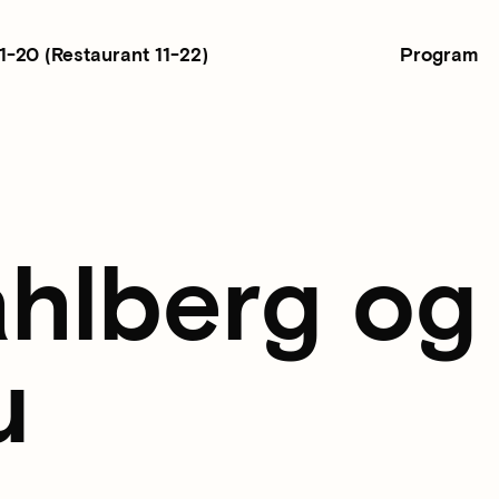
Program
11-20
(Restaurant 11-22)
ahlberg o
u