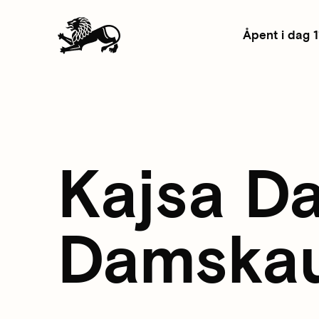
Åpent i dag 
Kajsa D
Damska