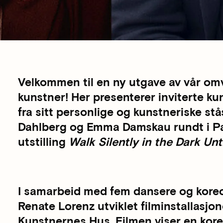
Velkommen til en ny utgave av vår omv
kunstner! Her presenterer inviterte kun
fra sitt personlige og kunstneriske st
Dahlberg og Emma Damskau rundt i Pa
utstilling
Walk Silently in the Dark Un
I samarbeid med fem dansere og koreo
Renate Lorenz utviklet filminstallasjo
Kunstnernes Hus. Filmen viser en koreog