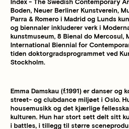
Index - The Swedish Contemporary Ar
Boden, Neuer Berliner Kunstverein, Mu
Parra & Romero i Madrid og Lunds kuns
og biennaler inkluderer verk i Moder
kunstmuseum, 8 Bienal do Mercosul, 
International Biennial for Contemporar
tiden doktorgradsprogrammet ved Kun
Stockholm.
Emma Damskau (f.1991) er danser og ko
street- og clubdance miljøet i Oslo. H
housemusikk og det kjærlige felless
kulturen. Hun har stort sett delt sitt
i battles, i tillegg til større scenepr