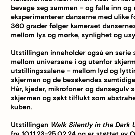
bevege seg sammen – og falle inn og u
eksperimenterer danserne med ulike f
360 grader følger kameraet dansernes
mellom lys og mørke, synlighet og usyn
Utstillingen inneholder også en serie
mellom universene i og utenfor skjer
utstillingssalene – mellom lyd og lyt
skjermen og de besøkendes samtidige 
Hår, kjeder, mikrofoner og dansegulv ser
skjermen og søkt tilflukt som abstrahe
kuben.
Utstillingen
Walk Silently in the Dark
fra 10.11.23-25.02.24 og er støttet av