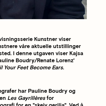
isningsserie Kunstner viser
stnere våre aktuelle utstillinger
åsted. I denne utgaven viser Kajsa
uline Boudry/Renate Lorenz'
til Your Feet Become Ears
.
grafer har Pauline Boudry og
nen
Les Gayrillères
for
rafi for en "skeiv gerilja". Ved å