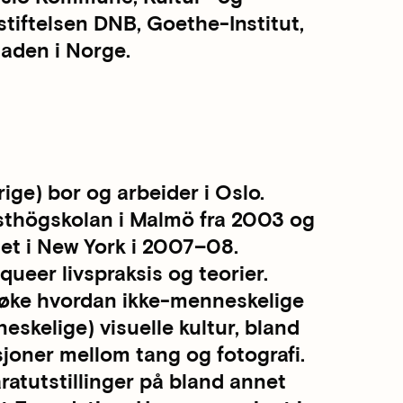
stiftelsen DNB, Goethe-Institut,
saden i Norge.
ige) bor og arbeider i Oslo.
sthögskolan i Malmö fra 2003 og
et i New York i 2007–08.
ueer livspraksis og teorier.
søke hvordan ikke-menneskelige
neskelige) visuelle kultur, bland
sjoner mellom tang og fotografi.
aratutstillinger på bland annet