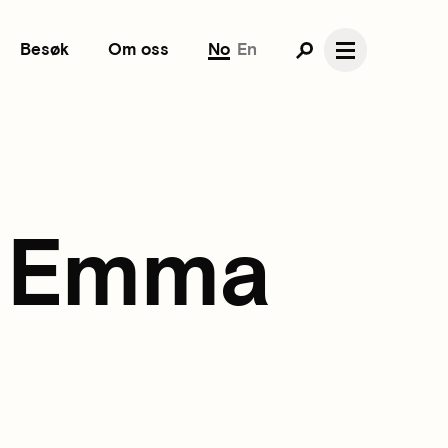
Besøk
Om oss
No
En
g Emma