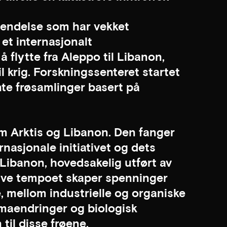
hendelse som har vekket
 et internasjonalt
 flytte fra Aleppo til Libanon,
il krig. Forskningssenteret startet
te frøsamlinger basert på
om Arktis og Libanon. Den fanger
nasjonale initiativet og dets
 Libanon, hovedsakelig utført av
ive tempoet skaper spenninger
e, mellom industrielle og organiske
limaendringer og biologisk
til disse frøene.