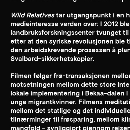
Wild Relatives
tar utgangspunkt i en 
medieinteresse verden over: I 2012 ble
landbruksforskningssenter tvunget til å
etter at den syriske revolusjonen ble t
den arbeidskrevende prosessen å plan
Svalbard-sikkerhetskopier.
Filmen følger frø-transaksjonen mell
motsetningen mellom dette store inter
lokale implementering i Bekaa-dalen i
unge migrantkvinner. Filmens meditat
mellom det statlige og det individuell
tilnærminger til frøsparing, mellom k
mangfold - synliggjort gjennom reisen 