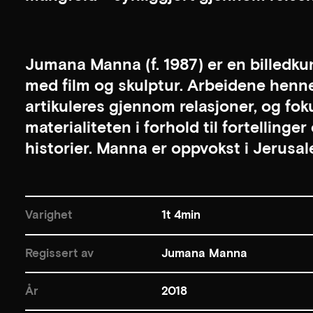
Jumana Manna (f. 1987) er en billedk
med film og skulptur. Arbeidene henn
artikuleres gjennom relasjoner, og fo
materialiteten i forhold til fortelling
historier. Manna er oppvokst i Jerusale
Varighet
1t 4min
Regissert av
Jumana Manna
År
2018