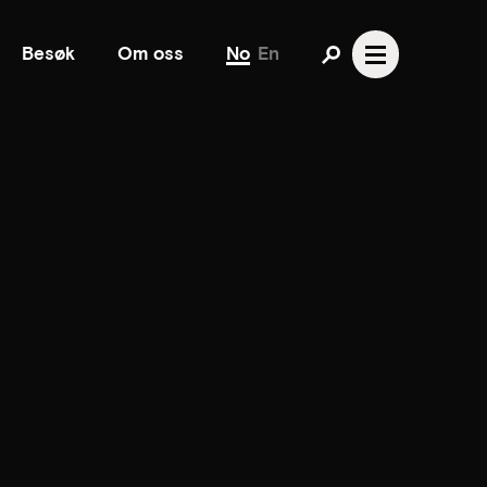
Besøk
Om oss
No
En