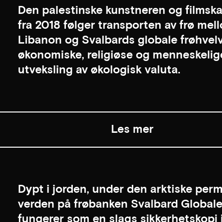
Den palestinske kunstneren og filmsk
fra 2018 følger transporten av frø mel
Libanon og Svalbards globale frøhvelv,
økonomiske, religiøse og menneskelige
utveksling av økologisk valuta.
Les mer
Dypt i jorden, under den arktiske perma
verden på frøbanken Svalbard Globale
fungerer som en slags sikkerhetskopi i t