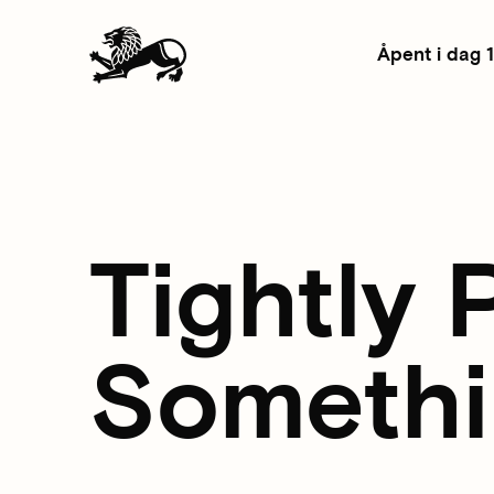
Åpent i dag 
Tightly 
Somethi