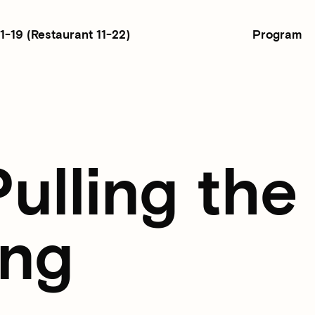
Program
11-19
(Restaurant 11-22)
Pulling th
ng