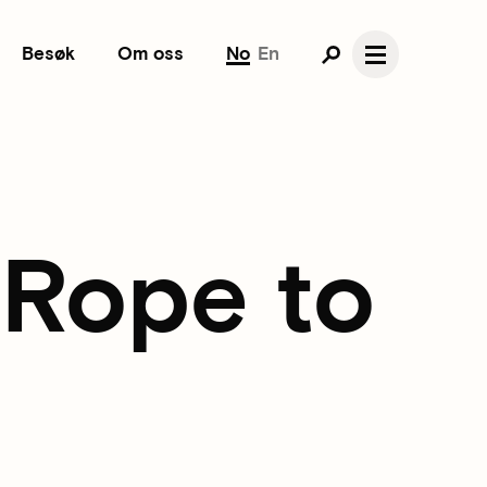
Besøk
Om oss
No
En
e Rope to