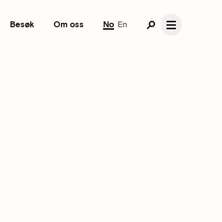
Besøk
Om oss
No
En