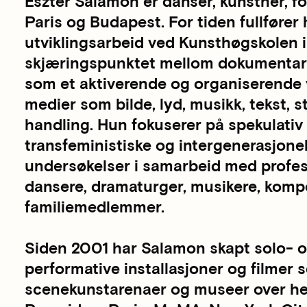
Eszter Salamon er danser, kunstner, fo
Paris og Budapest. For tiden fullfører
utviklingsarbeid ved Kunsthøgskolen i
skjæringspunktet mellom dokumentar o
som et aktiverende og organiserende v
medier som bilde, lyd, musikk, tekst,
handling. Hun fokuserer på spekulativ 
transfeministiske og intergenerasjonel
undersøkelser i samarbeid med profesj
dansere, dramaturger, musikere, kompo
familiemedlemmer.
Siden 2001 har Salamon skapt solo- og
performative installasjoner og filmer 
scenekunstarenaer og museer over hel