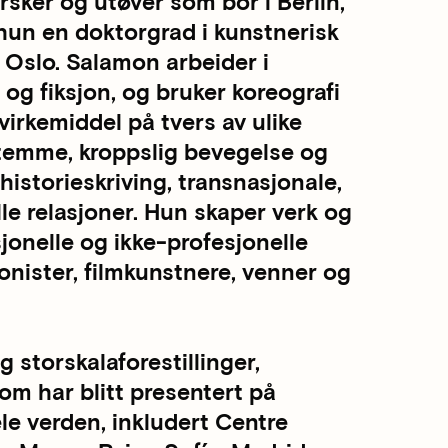
rsker og utøver som bor i Berlin,
 hun en doktorgrad i kunstnerisk
 Oslo. Salamon arbeider i
g fiksjon, og bruker koreografi
irkemiddel på tvers av ulike
 stemme, kroppslig bevegelse og
historieskriving, transnasjonale,
le relasjoner. Hun skaper verk og
onelle og ikke-profesjonelle
nister, filmkunstnere, venner og
 storskalaforestillinger,
som har blitt presentert på
e verden, inkludert Centre