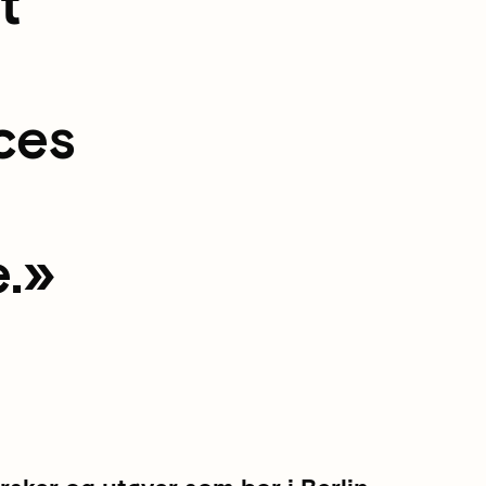
t
nces
.