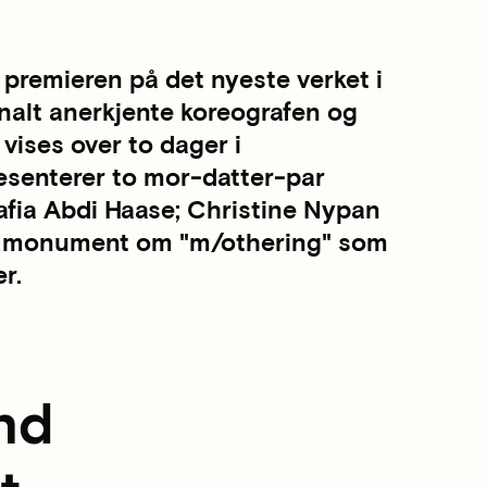
premieren på det nyeste verket i
alt anerkjente koreografen og
vises over to dager i
esenterer to mor-datter-par
afia Abdi Haase; Christine Nypan
vt monument om "m/othering" som
r.
nd