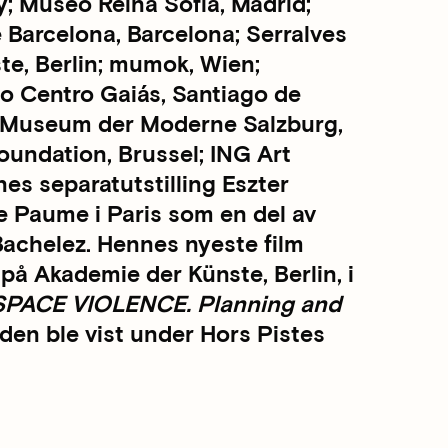
; Museo Reina Sofía, Madrid;
arcelona, Barcelona; Serralves
te, Berlin; mumok, Wien;
eo Centro Gaiás, Santiago de
s; Museum der Moderne Salzburg,
oundation, Brussel; ING Art
nes separatutstilling Eszter
e Paume i Paris som en del av
-Bachelez. Hennes nyeste film
å Akademie der Künste, Berlin, i
PACE VIOLENCE. Planning and
 den ble vist under Hors Pistes