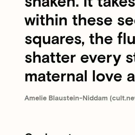
shaken. It takes
within these se
squares, the flu
shatter every 
maternal love 
Amelie Blaustein-Niddam (cult.ne