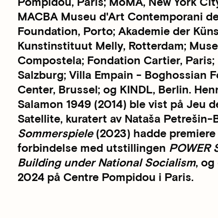
Pompidou, Paris; MoMA, New York City
MACBA Museu d'Art Contemporani de B
Foundation, Porto; Akademie der Küns
Kunstinstituut Melly, Rotterdam; Mus
Compostela; Fondation Cartier, Pari
Salzburg; Villa Empain - Boghossian F
Center, Brussel; og KINDL, Berlin. Hen
Salamon 1949 (2014) ble vist på Jeu d
Satellite, kuratert av Nataša Petrešin
Sommerspiele
(2023) hadde premiere p
forbindelse med utstillingen
POWER S
Building under National Socialism
, og
2024 på Centre Pompidou i Paris.