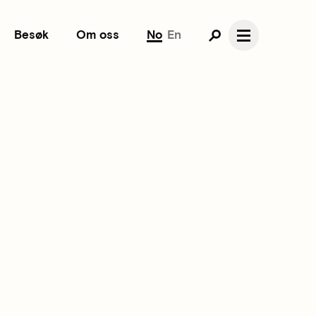
Besøk
Om oss
No
En