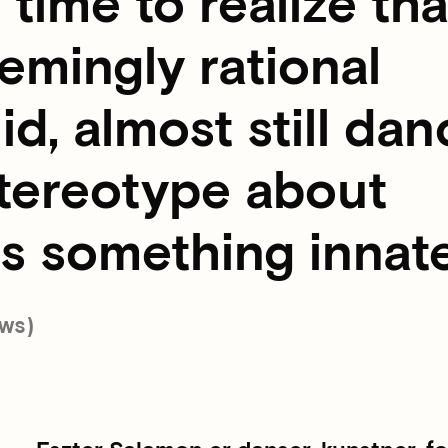
 time to realize tha
emingly rational
id, almost still da
stereotype about
as something innate
ws)