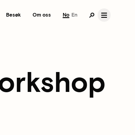
Besøk
Om oss
No
En
workshop