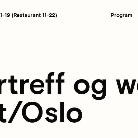
Program
11-19
(Restaurant 11-22)
rtreff og 
t/Oslo