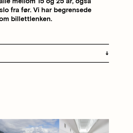
alle mellom 15 og 25 år, også
lo fra før. Vi har begrensede
om billettlenken.