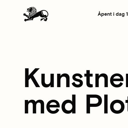
Åpent i dag 
Kunstne
med Plo