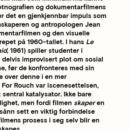
e etnografien og dokumentarfilmens
 er det en gjenkjennbar impuls som
ilmskaperen og antropologen Jean
mentarfilmen og den visuelle
epet på 1960-tallet. I hans
Le
id
, 1961) spiller studenter i
 delvis improvisert plot om sosial
me, før de konfronteres med sin
ere over denne i en mer
 For Rouch var iscenesettelsen,
 sentral katalysator. Ikke bare
elighet, men fordi filmen
skaper
en
 sånn sett en viktig forbindelse
ilmens prosess i seg selv blir en
skapes.