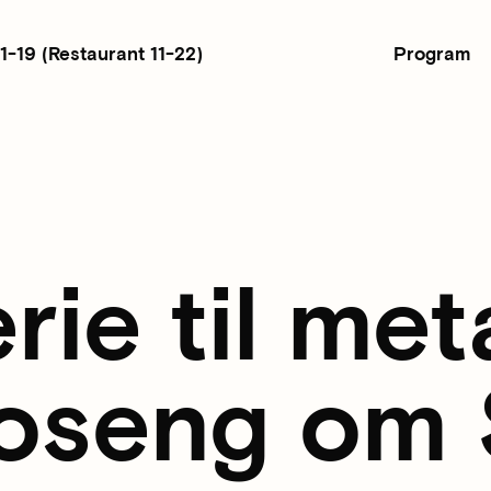
Program
11-19
(Restaurant 11-22)
rie til me
oseng om