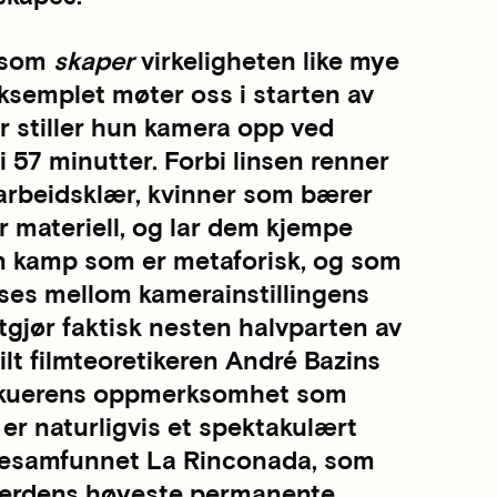
t som
skaper
virkeligheten like mye
semplet møter oss i starten av
 stiller hun kamera opp ved
i 57 minutter. Forbi linsen renner
arbeidsklær, kvinner som bærer
r materiell, og lar dem kjempe
n kamp som er metaforisk, og som
åses mellom kamerainstillingens
tgjør faktisk nesten halvparten av
tilt filmteoretikeren André Bazins
ilskuerens oppmerksomhet som
er naturligvis et spektakulært
vesamfunnet La Rinconada, som
verdens høyeste permanente