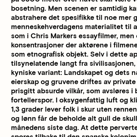
bosetning. Men scenen er samtidig kar
abstrahere det spesifikke til noe mer 
menneskehverdagens materialitet til af
som i Chris Markers essayfilmer, men
konsentrasjoner der aktørene i filmene
som etnografisk objekt. Selv i dette 
tilsynelatende langt fra sivilisasjonen
kyniske variant: Landskapet og dets n
eierskap og gruvene driftes av private
prisgitt absurde vilkår, som avsløres 
fortellerspor. I oksygenfattig luft og
1,3 grader lever folk i skur uten renne
og lønn får de beholde alt gull de skul
månedens siste dag. At dette pervert