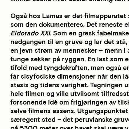
Også hos Lamas er det filmapparate
som den dokumenteres. Det reneste ek
Eldorado XXI.
Som en gresk fabelmaker
nedgangen til en gruve og lar det stå, 
en jevn strøm av mennesker – menn i 
tunge sekker på ryggen. En last som e
tifold med tyngdekraften, men også e
får sisyfosiske dimensjoner når den l
stasis og tidens varighet. Tagningen u
hele filmen og ville utvilsomt tilfredss
forsonende idé om frigjøringen av t
selve filmens essens. Utgangspunktet 
særegent sted – det peruvianske gru
på 5300 meter over havet skal være 