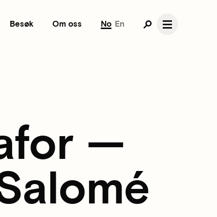
Besøk
Om oss
No
En
tafor —
 Salomé