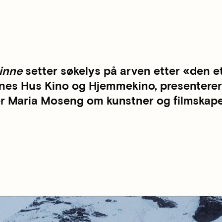
 inne
setter søkelys på arven etter «den et
nernes Hus Kino og Hjemmekino, presentere
ker Maria Moseng om kunstner og filmska