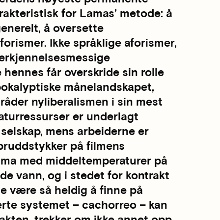
akteristisk for Lamas’ metode: å
generelt, å oversette
orismer. Ikke språklige aforismer,
 erkjennelsesmessige
 hennes får overskride sin rolle
apokalyptiske månelandskapet,
, råder nyliberalismen i sin mest
aturressurser er underlagt
 selskap, mens arbeiderne er
i bruddstykker på filmens
 klima med middeltemperaturer på
nde vann, og i stedet for kontrakt
le være så heldig å finne på
erte systemet – cachorreo – kan