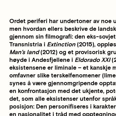
Ordet periferi har undertoner av noe u
men hvordan ellers beskrive de land
gjennom sin filmografi: den eks-sovje
Transnistria i
Extinction
(2015), oppløs
Man’s land
(2012) og et provisorisk 
høyde i Andesfjellene i
Eldorado XXI
(
eksistensene er liminale – et kanskje 
omfavner slike terskelfenomener (limen
synes å være gjennomgripende opptatt
en konfrontasjon med det ukjente, pote
det, som alle eksistenser utenfor språk
posisjon: Den personifiseres i karakter
en nasjonalitet i tråd med opptegning