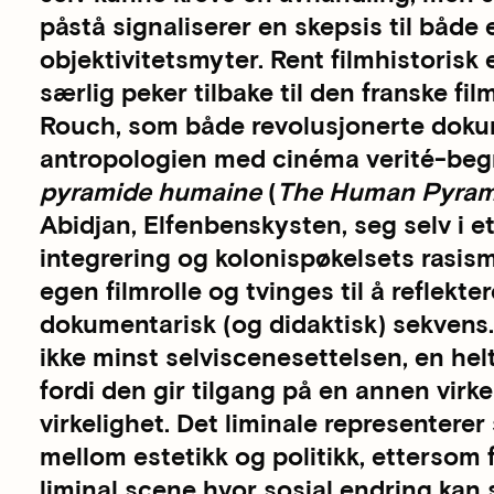
påstå signaliserer en skepsis til båd
objektivitetsmyter. Rent filmhistorisk
særlig peker tilbake til den franske f
Rouch, som både revolusjonerte doku
antropologien med cinéma verité-begr
pyramide humaine
(
The Human Pyram
Abidjan, Elfenbenskysten, seg selv i et
integrering og kolonispøkelsets rasis
egen filmrolle og tvinges til å reflekt
dokumentarisk (og didaktisk) sekvens.
ikke minst selviscenesettelsen, en helt
fordi den gir tilgang på en annen virk
virkelighet. Det liminale representerer
mellom estetikk og politikk, ettersom f
liminal scene hvor sosial endring kan 