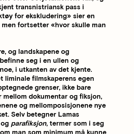
ent transnistriansk pass i
ktøy for ekskludering» sier en
, men fortsetter «hvor skulle man
ere, og landskapene og
befinne seg i en ullen og
noe, i utkanten av det kjente.
et liminale filmskaperens egen
pptegnede grenser, ikke bare
r mellom dokumentar og fiksjon,
menene og mellomposisjonene nye
åket. Selv betegner Lamas
og
parafiksjon
, termer som i seg
n som man som minimum må kunne