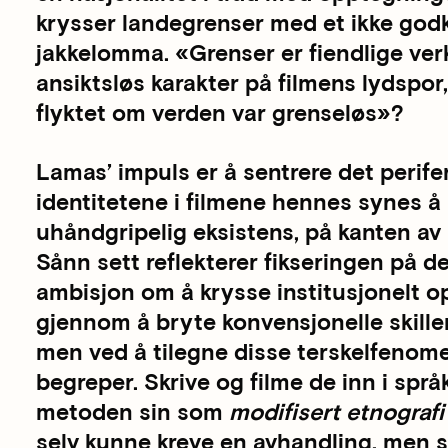
krysser landegrenser med et ikke godkj
jakkelomma. «Grenser er fiendlige ver
ansiktsløs karakter på filmens lydspor
flyktet om verden var grenseløs»?
Lamas’ impuls er å sentrere det perif
identitetene i filmene hennes synes å 
uhåndgripelig eksistens, på kanten av 
Sånn sett reflekterer fikseringen på d
ambisjon om å krysse institusjonelt o
gjennom å bryte konvensjonelle skille
men ved å tilegne disse terskelfeno
begreper. Skrive og filme de inn i spr
metoden sin som
modifisert etnografi
selv kunne kreve en avhandling, me