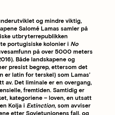
nderutviklet og mindre viktig,
skapene Salomé Lamas samler på
tiske utbryterrepublikken
te portugisiske kolonier i
No
gruvesamfunn på over 5000 meters
2016). Både landskapene og
mer presist begrep, ettersom det
 er latin for terskel) som Lamas’
 av. Det liminale er en overgang,
nsielle, fremtiden. Samtidig er
et, kategoriene – loven, en utsatt
en Kolja i
Extinction
, som avviser
ene etter Sovjetunionens fall, og