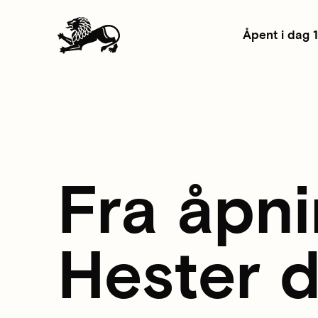
Åpent i dag 
Fra åpni
Hester 