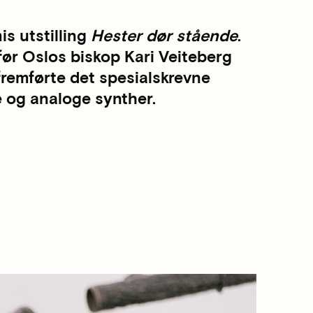
s utstilling
Hester dør stående
.
før Oslos biskop Kari Veiteberg
fremførte det spesialskrevne
e og analoge synther.