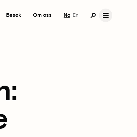
Besøk
Om oss
No
En
n:
e