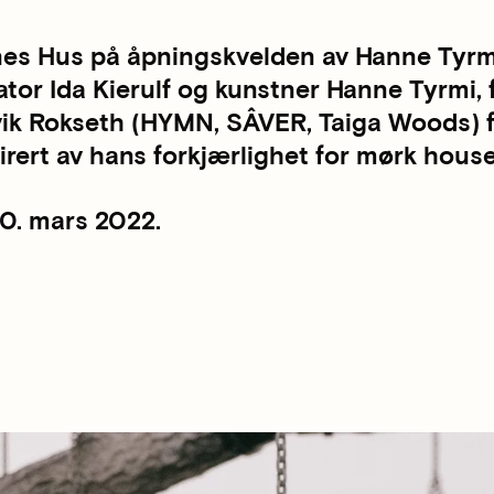
es Hus på åpningskvelden av Hanne Tyrmi
tor Ida Kierulf og kunstner Hanne Tyrmi, 
 Ulvik Rokseth (HYMN, SÂVER, Taiga Woods) 
pirert av hans forkjærlighet for mørk hous
 20. mars 2022.