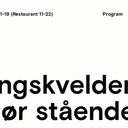
Program
11-19
(Restaurant 11-22)
ngskvelde
dør ståend